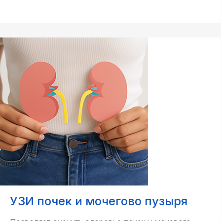
УЗИ почек и мочегово пузыря