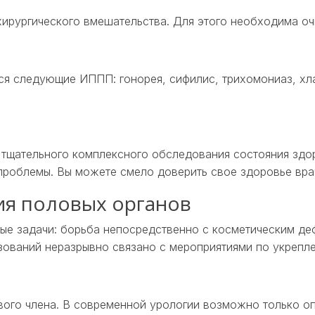
ирургического вмешательства. Для этого необходима очн
ся следующие ИППП: гонорея, сифилис, трихомониаз, хла
тщательного комплексного обследования состояния здор
 проблемы. Вы можете смело доверить свое здоровье вра
ия половых органов
ые задачи: борьба непосредственно с косметическим де
азований неразрывно связано с мероприятиями по укрепл
ого члена. В современной урологии возможно только оп