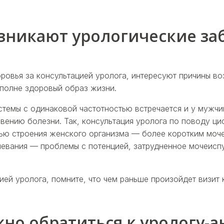
зникают урологические за
овья за консультацией уролога, интересуют причины воз
вполне здоровый образ жизни.
темы с одинаковой частотностью встречается и у мужчин
овению болезни. Так, консультация уролога по поводу 
ью строения женского организма — более коротким моч
олевания — проблемы с потенцией, затрудненное мочеис
ей уролога, помните, что чем раньше произойдет визит 
жно обратиться к урологу-а