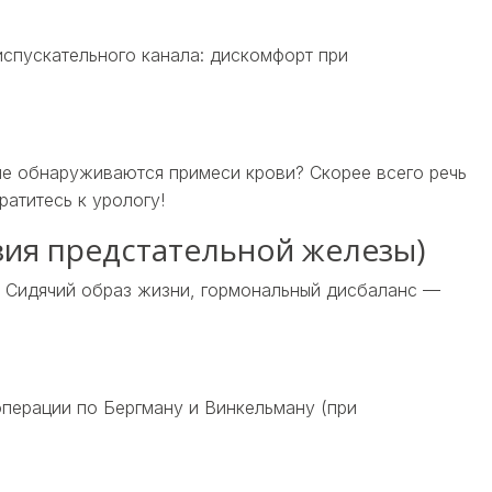
спускательного канала: дискомфорт при
рме обнаруживаются примеси крови? Скорее всего речь
атитесь к урологу!
зия предстательной железы)
. Сидячий образ жизни, гормональный дисбаланс —
операции по Бергману и Винкельману (при