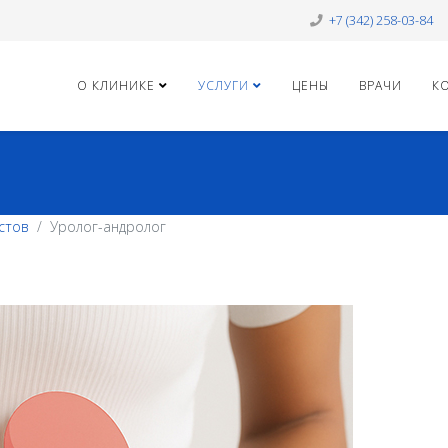
+7 (342) 258-03-84
О КЛИНИКЕ
УСЛУГИ
ЦЕНЫ
ВРАЧИ
К
стов
Уролог-андролог