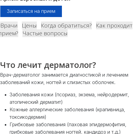
Записаться на прием
Врачи
Цены
Когда обратиться?
Как проходит
прием?
Частые вопросы
Что лечит дерматолог?
Врач-дерматолог занимается диагностикой и лечением
заболеваний кожи, ногтей и слизистых оболочек.
Заболевания кожи (псориаз, экзема, нейродермит,
атопический дерматит)
Кожные аллергические заболевания (крапивница,
токсикодермия)
Грибковые заболевания (паховая эпидермофития,
грибковые заболевания ногтей, кандидоз и т.д.)